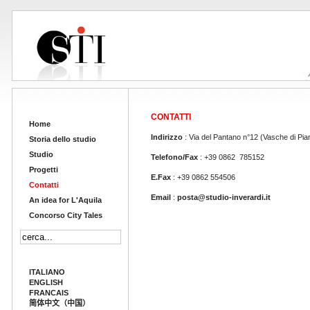
CONTATTI
Home
Indirizzo
: Via del Pantano n°12 (Vasche di Pia
Storia dello studio
Studio
Telefono/Fax
: +39 0862 785152
Progetti
E.Fax
: +39 0862 554506
Contatti
Email
:
posta@studio-inverardi.it
An idea for L'Aquila
Concorso City Tales
ITALIANO
ENGLISH
FRANCAIS
简体中文（中国）